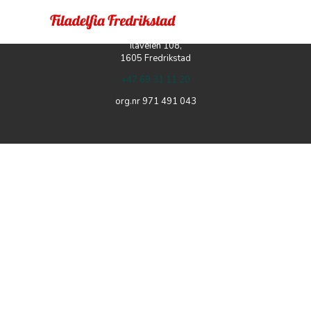
Filadelfia Fredrikstad
Ilaveien 108,
1605 Fredrikstad
+47 69 31 11 20
org.nr 971 491 043